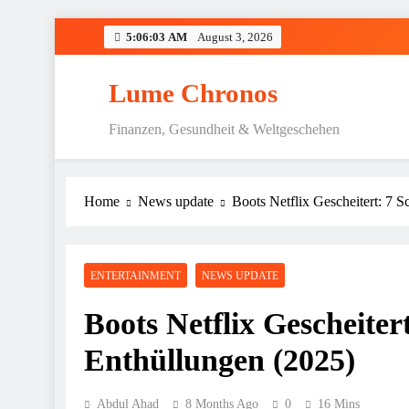
Skip
5:06:04 AM
August 3, 2026
to
content
Lume Chronos
Finanzen, Gesundheit & Weltgeschehen
Home
News update
Boots Netflix Gescheitert: 7 
ENTERTAINMENT
NEWS UPDATE
Boots Netflix Gescheiter
Enthüllungen (2025)
Abdul Ahad
8 Months Ago
0
16 Mins