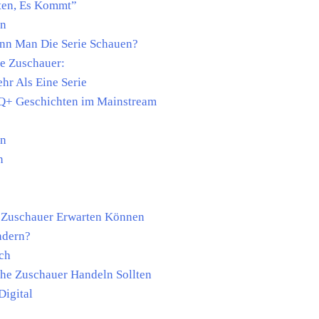
ten, Es Kommt”
rn
ann Man Die Serie Schauen?
he Zuschauer:
hr Als Eine Serie
Q+ Geschichten im Mainstream
en
n
s Zuschauer Erwarten Können
ndern?
ich
he Zuschauer Handeln Sollten
Digital